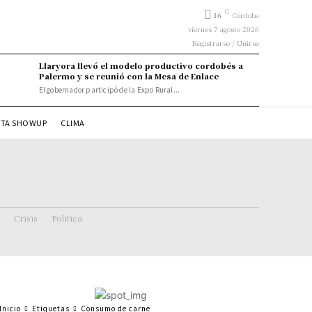
C
16
Córdoba
viernes 7 agosto 2026
Registrarse / Unirse
Llaryora llevó el modelo productivo cordobés a
Palermo y se reunió con la Mesa de Enlace
El gobernador participó de la Expo Rural...
STA SHOWUP
CLIMA
Crisis
Politica
Inicio
Etiquetas
Consumo de carne