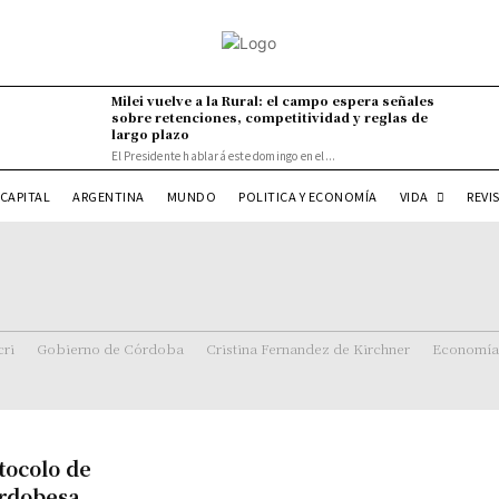
Milei vuelve a la Rural: el campo espera señales
sobre retenciones, competitividad y reglas de
largo plazo
El Presidente hablará este domingo en el...
VIDA
CAPITAL
ARGENTINA
MUNDO
POLITICA Y ECONOMÍA
REVI
ri
Gobierno de Córdoba
Cristina Fernandez de Kirchner
Economía
tocolo de
ordobesa