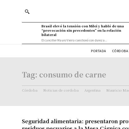
Brasil elevó la tensión con Milei y habló de una
“provocación sin precedentes” en la relación
bilateral
El canciller Mauro Vieira cuestionó con dureza...
PORTADA
CÓRDOBA 
Tag:
consumo de carne
Córdoba
Noticias de cordoba
Argentina
Mauricio Mac
Seguridad alimentaria: presentaron pro
residuos pecuarios a la Mesa Cárnica c