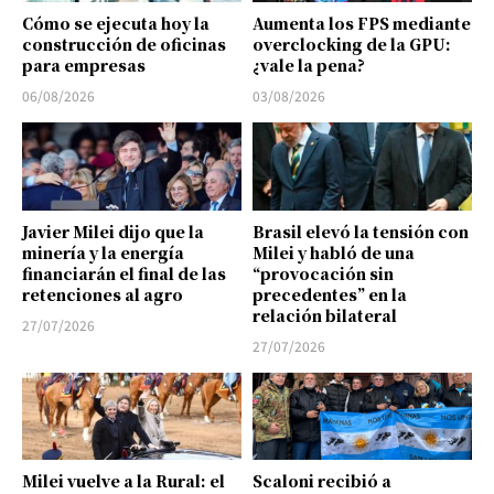
Cómo se ejecuta hoy la
Aumenta los FPS mediante
construcción de oficinas
overclocking de la GPU:
para empresas
¿vale la pena?
06/08/2026
03/08/2026
Javier Milei dijo que la
Brasil elevó la tensión con
minería y la energía
Milei y habló de una
financiarán el final de las
“provocación sin
retenciones al agro
precedentes” en la
relación bilateral
27/07/2026
27/07/2026
Milei vuelve a la Rural: el
Scaloni recibió a