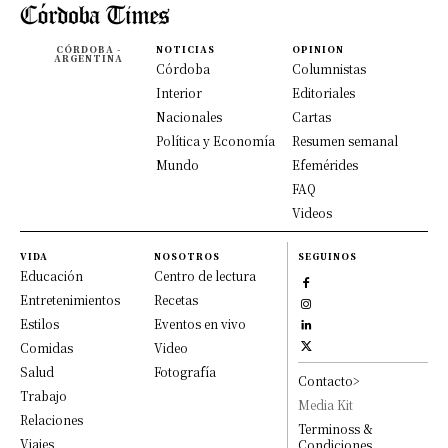
CÓRDOBA -
NOTICIAS
OPINION
ARGENTINA
Córdoba
Columnistas
Interior
Editoriales
Nacionales
Cartas
Política y Economía
Resumen semanal
Mundo
Efemérides
FAQ
Videos
VIDA
NOSOTROS
SEGUINOS
Educación
Centro de lectura
Entretenimientos
Recetas
Estilos
Eventos en vivo
Comidas
Video
Salud
Fotografía
Contacto>
Trabajo
Media Kit
Relaciones
Terminoss &
Viajes
Condiciones