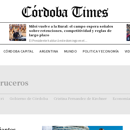
Milei vuelve a la Rural: el campo espera señales
sobre retenciones, competitividad y reglas de
largo plazo
El Presidente hablará este domingo en el...
CÓRDOBA CAPITAL
ARGENTINA
MUNDO
POLITICA Y ECONOMÍA
VI
cruceros
ri
Gobierno de Córdoba
Cristina Fernandez de Kirchner
Economía
iantes