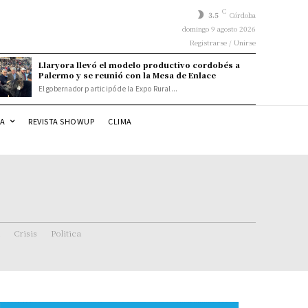
C
3.5
Córdoba
domingo 9 agosto 2026
Registrarse / Unirse
Llaryora llevó el modelo productivo cordobés a
Palermo y se reunió con la Mesa de Enlace
El gobernador participó de la Expo Rural...
DA
REVISTA SHOWUP
CLIMA
Crisis
Politica