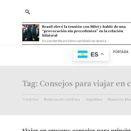
Brasil elevó la tensión con Milei y habló de una
“provocación sin precedentes” en la relación
bilateral
El canciller Mauro Vieira cuestionó con dureza...
PORTADA
ES
Tag:
Consejos para viajar en 
Córdoba
Noticias de cordoba
Argentina
Mauricio Mac
Viajes en crucero: consejos para princip