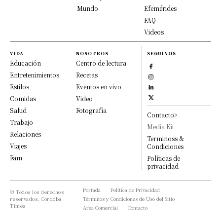
Mundo
Efemérides
FAQ
Videos
VIDA
NOSOTROS
SEGUINOS
Educación
Centro de lectura
Entretenimientos
Recetas
Estilos
Eventos en vivo
Comidas
Video
Salud
Fotografía
Contacto>
Trabajo
Media Kit
Relaciones
Terminoss &
Viajes
Condiciones
Fam
Políticas de
privacidad
Portada
Política de Privacidad
© Todos los derechos
reservados, Córdoba
Términos y Condiciones de Uso del Sitio
Times
Area Comercial
Contacto