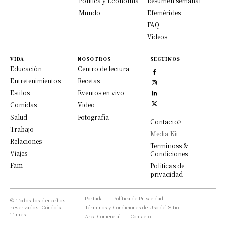
Política y Economía
Resumen semanal
Mundo
Efemérides
FAQ
Videos
VIDA
NOSOTROS
SEGUINOS
Educación
Centro de lectura
Entretenimientos
Recetas
Estilos
Eventos en vivo
Comidas
Video
Salud
Fotografía
Contacto>
Trabajo
Media Kit
Relaciones
Terminoss &
Viajes
Condiciones
Fam
Políticas de
privacidad
Portada
Política de Privacidad
© Todos los derechos
reservados, Córdoba
Términos y Condiciones de Uso del Sitio
Times
Area Comercial
Contacto