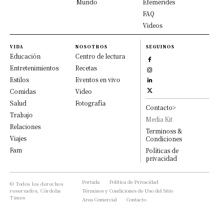
Mundo
Efemérides
FAQ
Videos
VIDA
NOSOTROS
SEGUINOS
Educación
Centro de lectura
Entretenimientos
Recetas
Estilos
Eventos en vivo
Comidas
Video
Salud
Fotografía
Contacto>
Trabajo
Media Kit
Relaciones
Terminoss &
Viajes
Condiciones
Fam
Políticas de
privacidad
Portada
Política de Privacidad
© Todos los derechos
reservados, Córdoba
Términos y Condiciones de Uso del Sitio
Times
Area Comercial
Contacto