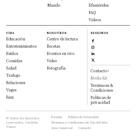
Mundo
Efemérides
FAQ
Videos
VIDA
NOSOTROS
SEGUINOS
Educación
Centro de lectura
Entretenimientos
Recetas
Estilos
Eventos en vivo
Comidas
Video
Salud
Fotografía
Contacto>
Trabajo
Media Kit
Relaciones
Terminoss &
Viajes
Condiciones
Fam
Políticas de
privacidad
Portada
Política de Privacidad
© Todos los derechos
reservados, Córdoba
Términos y Condiciones de Uso del Sitio
Times
Area Comercial
Contacto