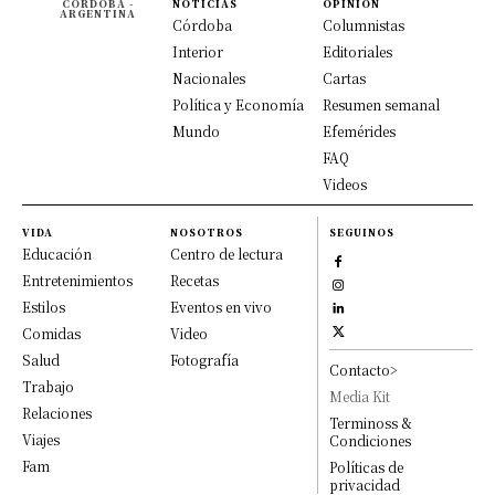
CÓRDOBA -
NOTICIAS
OPINION
ARGENTINA
Córdoba
Columnistas
Interior
Editoriales
Nacionales
Cartas
Política y Economía
Resumen semanal
Mundo
Efemérides
FAQ
Videos
VIDA
NOSOTROS
SEGUINOS
Educación
Centro de lectura
Entretenimientos
Recetas
Estilos
Eventos en vivo
Comidas
Video
Salud
Fotografía
Contacto>
Trabajo
Media Kit
Relaciones
Terminoss &
Viajes
Condiciones
Fam
Políticas de
privacidad