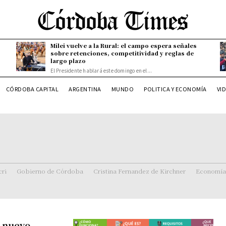
Milei vuelve a la Rural: el campo espera señales
sobre retenciones, competitividad y reglas de
largo plazo
El Presidente hablará este domingo en el...
CÓRDOBA CAPITAL
ARGENTINA
MUNDO
POLITICA Y ECONOMÍA
VI
ri
Gobierno de Córdoba
Cristina Fernandez de Kirchner
Economía
l nuevo