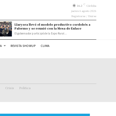
C
16.2
Córdoba
jueves 6 agosto 2026
Registrarse / Unirse
Llaryora llevó el modelo productivo cordobés a
Palermo y se reunió con la Mesa de Enlace
El gobernador participó de la Expo Rural...
DA
REVISTA SHOWUP
CLIMA
Crisis
Politica