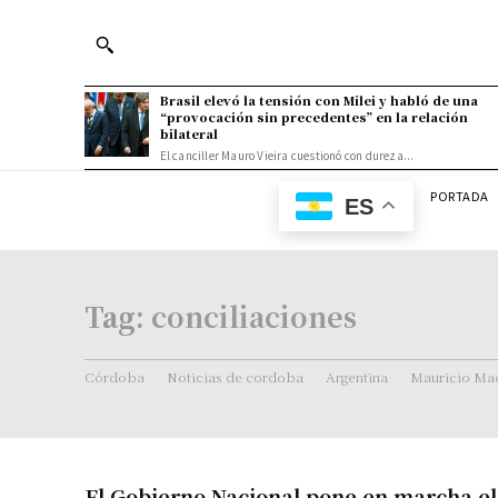
Brasil elevó la tensión con Milei y habló de una
“provocación sin precedentes” en la relación
bilateral
El canciller Mauro Vieira cuestionó con dureza...
PORTADA
ES
Tag:
conciliaciones
Córdoba
Noticias de cordoba
Argentina
Mauricio Mac
El Gobierno Nacional pone en marcha e