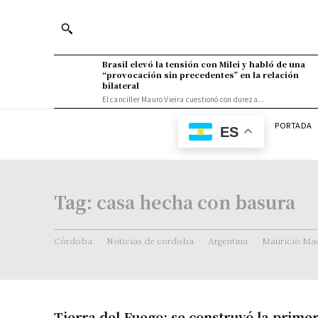
Brasil elevó la tensión con Milei y habló de una
“provocación sin precedentes” en la relación
bilateral
El canciller Mauro Vieira cuestionó con dureza...
PORTADA
ES
Tag:
casa hecha con basura
Córdoba
Noticias de cordoba
Argentina
Mauricio Mac
Tierra del Fuego: se construyó la prime