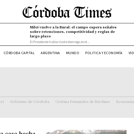
Milei vuelve a la Rural: el campo espera señales
sobre retenciones, competitividad y reglas de
largo plazo
El Presidente hablará este domingo en el...
CÓRDOBA CAPITAL
ARGENTINA
MUNDO
POLITICA Y ECONOMÍA
VI
ri
Gobierno de Córdoba
Cristina Fernandez de Kirchner
Economía
ra casa hecha