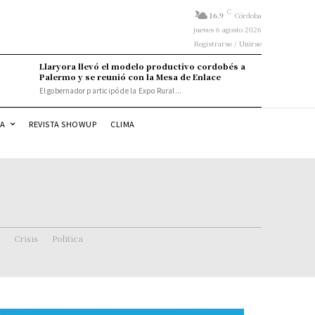
C
16.9
Córdoba
jueves 6 agosto 2026
Registrarse / Unirse
Llaryora llevó el modelo productivo cordobés a
Palermo y se reunió con la Mesa de Enlace
El gobernador participó de la Expo Rural...
DA
REVISTA SHOWUP
CLIMA
Crisis
Politica