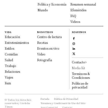
Política y Economía
Resumen semanal
Mundo
Efemérides
FAQ
Videos
VIDA
NOSOTROS
SEGUINOS
Educación
Centro de lectura
Entretenimientos
Recetas
Estilos
Eventos en vivo
Comidas
Video
Salud
Fotografía
Contacto>
Trabajo
Media Kit
Relaciones
Terminoss &
Viajes
Condiciones
Fam
Políticas de
privacidad
Portada
Política de Privacidad
© Todos los derechos
reservados, Córdoba
Términos y Condiciones de Uso del Sitio
Times
Area Comercial
Contacto