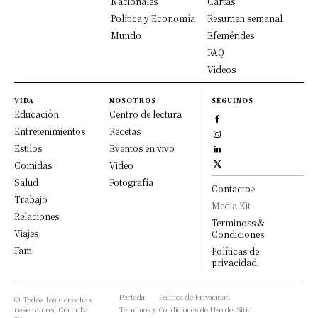
Nacionales
Cartas
Política y Economía
Resumen semanal
Mundo
Efemérides
FAQ
Videos
VIDA
NOSOTROS
SEGUINOS
Educación
Centro de lectura
Entretenimientos
Recetas
Estilos
Eventos en vivo
Comidas
Video
Salud
Fotografía
Contacto>
Trabajo
Media Kit
Relaciones
Terminoss &
Viajes
Condiciones
Fam
Políticas de
privacidad
Portada
Política de Privacidad
© Todos los derechos
reservados, Córdoba
Términos y Condiciones de Uso del Sitio