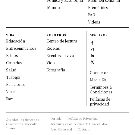
Política y Economía
Resumen semanal
Mundo
Efemérides
FAQ
Videos
VIDA
NOSOTROS
SEGUINOS
Educación
Centro de lectura
Entretenimientos
Recetas
Estilos
Eventos en vivo
Comidas
Video
Salud
Fotografía
Contacto>
Trabajo
Media Kit
Relaciones
Terminoss &
Viajes
Condiciones
Fam
Políticas de
privacidad
Portada
Política de Privacidad
© Todos los derechos
reservados, Córdoba
Términos y Condiciones de Uso del Sitio
Times
Area Comercial
Contacto