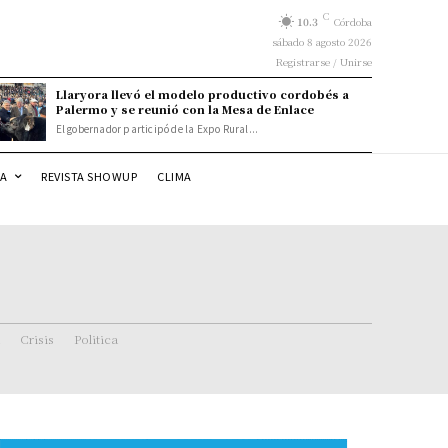
C
10.3
Córdoba
sábado 8 agosto 2026
Registrarse / Unirse
Llaryora llevó el modelo productivo cordobés a
Palermo y se reunió con la Mesa de Enlace
El gobernador participó de la Expo Rural...
DA
REVISTA SHOWUP
CLIMA
Crisis
Politica