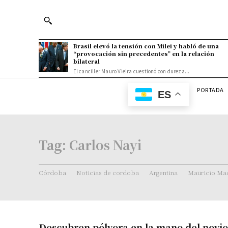
Brasil elevó la tensión con Milei y habló de una
“provocación sin precedentes” en la relación
bilateral
El canciller Mauro Vieira cuestionó con dureza...
PORTADA
ES
Tag:
Carlos Nayi
Córdoba
Noticias de cordoba
Argentina
Mauricio Mac
Descubren pólvora en la mano del novio