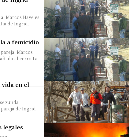
ima. Marcos Haye es
o de la familia de Ingrid...
la a femicidio
 pareja, Marcos
pañada al cerro La
 vida en el
a segunda
 pareja de Ingrid
s legales
 son