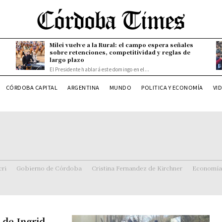
Milei vuelve a la Rural: el campo espera señales
sobre retenciones, competitividad y reglas de
largo plazo
El Presidente hablará este domingo en el...
CÓRDOBA CAPITAL
ARGENTINA
MUNDO
POLITICA Y ECONOMÍA
VI
ri
Gobierno de Córdoba
Cristina Fernandez de Kirchner
Economía
 de Ingrid