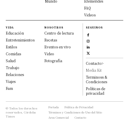
Mundo
Efemérides
FAQ
Videos
VIDA
NOSOTROS
SEGUINOS
Educación
Centro de lectura
Entretenimientos
Recetas
Estilos
Eventos en vivo
Comidas
Video
Salud
Fotografía
Contacto>
Trabajo
Media Kit
Relaciones
Terminoss &
Viajes
Condiciones
Fam
Políticas de
privacidad
Portada
Política de Privacidad
© Todos los derechos
reservados, Córdoba
Términos y Condiciones de Uso del Sitio
Times
Area Comercial
Contacto