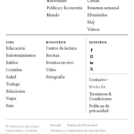
Nacionales
Cartas
Política y Economía
Resumen semanal
Mundo
Efemérides
FAQ
Videos
VIDA
NOSOTROS
SEGUINOS
Educación
Centro de lectura
Entretenimientos
Recetas
Estilos
Eventos en vivo
Comidas
Video
Salud
Fotografía
Contacto>
Trabajo
Media Kit
Relaciones
Terminoss &
Viajes
Condiciones
Fam
Políticas de
privacidad
Portada
Política de Privacidad
© Todos los derechos
reservados, Córdoba
Términos y Condiciones de Uso del Sitio