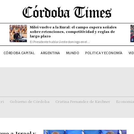
Milei vuelve a la Rural: el campo espera señales
sobre retenciones, competitividad y reglas de
largo plazo
El Presidente hablará este domingo en el...
CÓRDOBA CAPITAL
ARGENTINA
MUNDO
POLITICA Y ECONOMÍA
VI
ri
Gobierno de Córdoba
Cristina Fernandez de Kirchner
Economía
ue a Israel y