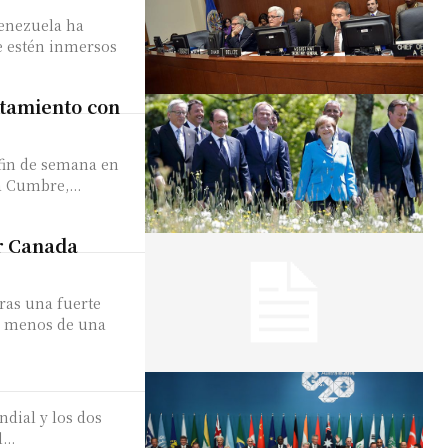
Venezuela ha
e estén inmersos
ntamiento con
fin de semana en
a Cumbre,...
ir Canada
tras una fuerte
A menos de una
dial y los dos
...