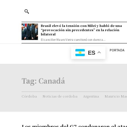
Brasil elevó la tensión con Milei y habló de una
“provocación sin precedentes” en la relación
bilateral
El canciller Mauro Vieira cuestionó con dureza...
PORTADA
ES
Tag:
Canadá
Córdoba
Noticias de cordoba
Argentina
Mauricio Mac
Los miembros del G7 condenaron el ataq