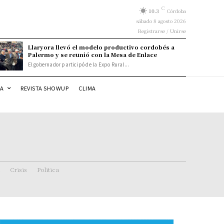
C
10.3
Córdoba
sábado 8 agosto 2026
Registrarse / Unirse
Llaryora llevó el modelo productivo cordobés a
Palermo y se reunió con la Mesa de Enlace
El gobernador participó de la Expo Rural...
DA
REVISTA SHOWUP
CLIMA
Crisis
Politica