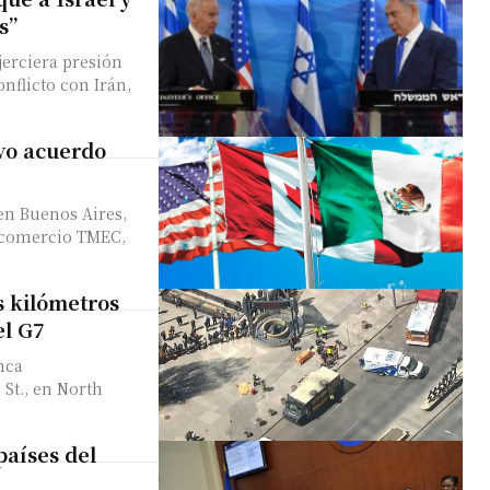
s”
jerciera presión
onflicto con Irán,
vo acuerdo
en Buenos Aires,
e comercio TMEC,
s kilómetros
el G7
nca
 St., en North
países del