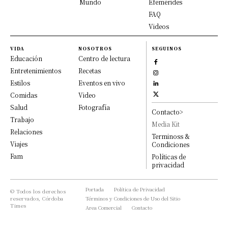
Mundo
Efemérides
FAQ
Videos
VIDA
NOSOTROS
SEGUINOS
Educación
Centro de lectura
Entretenimientos
Recetas
Estilos
Eventos en vivo
Comidas
Video
Salud
Fotografía
Contacto>
Trabajo
Media Kit
Relaciones
Terminoss &
Viajes
Condiciones
Fam
Políticas de
privacidad
Portada
Política de Privacidad
© Todos los derechos
reservados, Córdoba
Términos y Condiciones de Uso del Sitio
Times
Area Comercial
Contacto