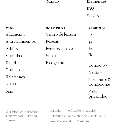
Mundo
Efemérides
FAQ
Videos
VIDA
NOSOTROS
SEGUINOS
Educación
Centro de lectura
Entretenimientos
Recetas
Estilos
Eventos en vivo
Comidas
Video
Salud
Fotografía
Contacto>
Trabajo
Media Kit
Relaciones
Terminoss &
Viajes
Condiciones
Fam
Políticas de
privacidad
Portada
Política de Privacidad
© Todos los derechos
reservados, Córdoba
Términos y Condiciones de Uso del Sitio
Times
Area Comercial
Contacto