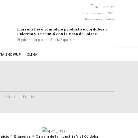
C
16
Córdoba
viernes 7 agosto 2026
Registrarse / Unirse
Llaryora llevó el modelo productivo cordobés a
Palermo y se reunió con la Mesa de Enlace
El gobernador participó de la Expo Rural...
STA SHOWUP
CLIMA
Crisis
Politica
Inicio
Etiquetas
Cámara de la Industria Vial Córdoba