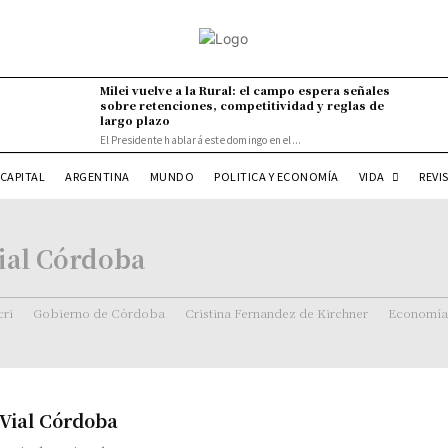
Milei vuelve a la Rural: el campo espera señales
sobre retenciones, competitividad y reglas de
largo plazo
El Presidente hablará este domingo en el...
VIDA
CAPITAL
ARGENTINA
MUNDO
POLITICA Y ECONOMÍA
REVI
Vial Córdoba
ri
Gobierno de Córdoba
Cristina Fernandez de Kirchner
Economía
 Vial Córdoba