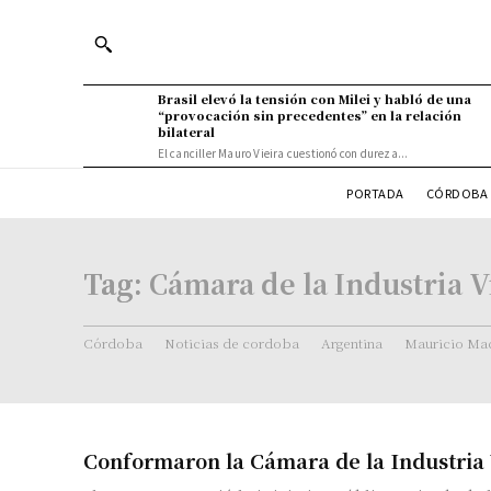
Brasil elevó la tensión con Milei y habló de una
“provocación sin precedentes” en la relación
bilateral
El canciller Mauro Vieira cuestionó con dureza...
PORTADA
CÓRDOBA 
Tag:
Cámara de la Industria 
Córdoba
Noticias de cordoba
Argentina
Mauricio Mac
Conformaron la Cámara de la Industria