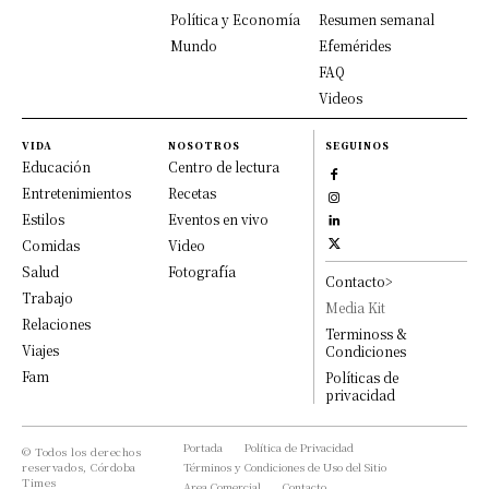
Política y Economía
Resumen semanal
Mundo
Efemérides
FAQ
Videos
VIDA
NOSOTROS
SEGUINOS
Educación
Centro de lectura
Entretenimientos
Recetas
Estilos
Eventos en vivo
Comidas
Video
Salud
Fotografía
Contacto>
Trabajo
Media Kit
Relaciones
Terminoss &
Viajes
Condiciones
Fam
Políticas de
privacidad
Portada
Política de Privacidad
© Todos los derechos
reservados, Córdoba
Términos y Condiciones de Uso del Sitio
Times
Area Comercial
Contacto