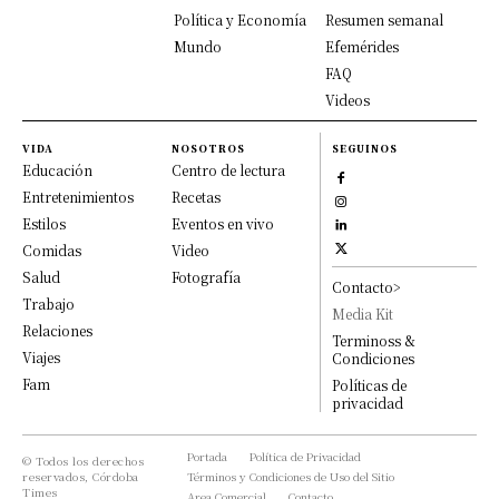
Política y Economía
Resumen semanal
Mundo
Efemérides
FAQ
Videos
VIDA
NOSOTROS
SEGUINOS
Educación
Centro de lectura
Entretenimientos
Recetas
Estilos
Eventos en vivo
Comidas
Video
Salud
Fotografía
Contacto>
Trabajo
Media Kit
Relaciones
Terminoss &
Viajes
Condiciones
Fam
Políticas de
privacidad
Portada
Política de Privacidad
© Todos los derechos
reservados, Córdoba
Términos y Condiciones de Uso del Sitio
Times
Area Comercial
Contacto