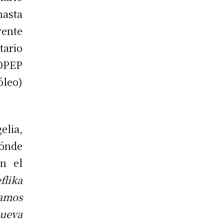
hasta
rente
ario
 OPEP
óleo)
elia,
dónde
n el
flika
amos
ueva