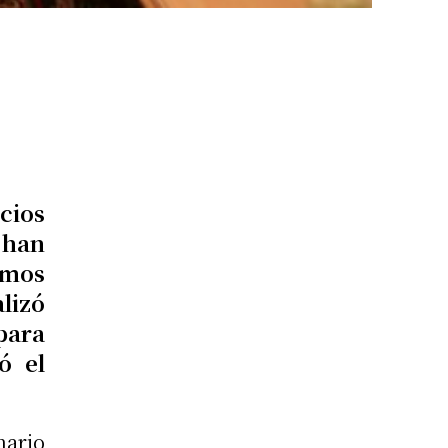
cios
 han
imos
lizó
para
ó el
ario