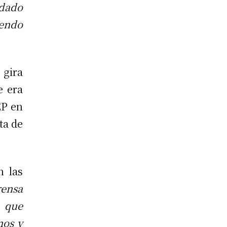
 dado
iendo
 gira
e era
EP en
ta de
n las
ensa
a que
nos y