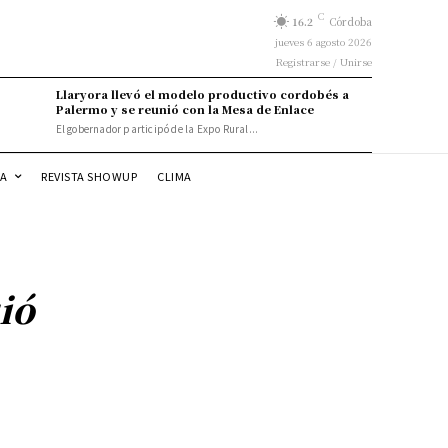
C
16.2
Córdoba
jueves 6 agosto 2026
Registrarse / Unirse
Llaryora llevó el modelo productivo cordobés a
Palermo y se reunió con la Mesa de Enlace
El gobernador participó de la Expo Rural...
DA
REVISTA SHOWUP
CLIMA
ió