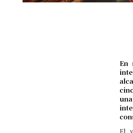
En 
int
alc
cin
una
int
con
El 