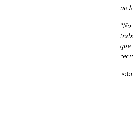
no l
“No 
trab
que 
recu
Foto