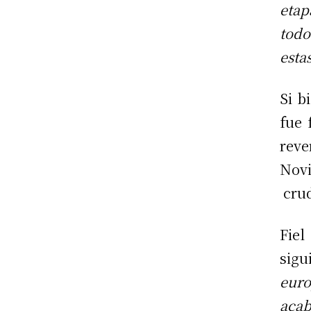
etap
todo
esta
Si b
fue 
reve
Novi
crud
Fiel
sigu
euro
acab