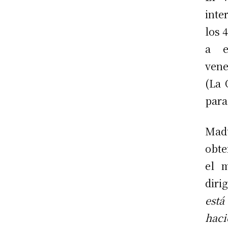
inte
los 
a e
vene
(La 
para
Madu
obte
el 
diri
est
hac