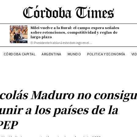
Milei vuelve a la Rural: el campo espera señales
sobre retenciones, competitividad y reglas de
largo plazo
El Presidente hablará este domingo en el...
CÓRDOBA CAPITAL
ARGENTINA
MUNDO
POLITICA Y ECONOMÍA
VI
colás Maduro no consigu
unir a los países de la
PEP