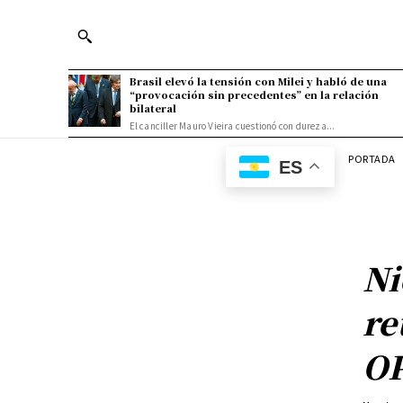
Brasil elevó la tensión con Milei y habló de una
“provocación sin precedentes” en la relación
bilateral
El canciller Mauro Vieira cuestionó con dureza...
PORTADA
ES
Ni
re
O