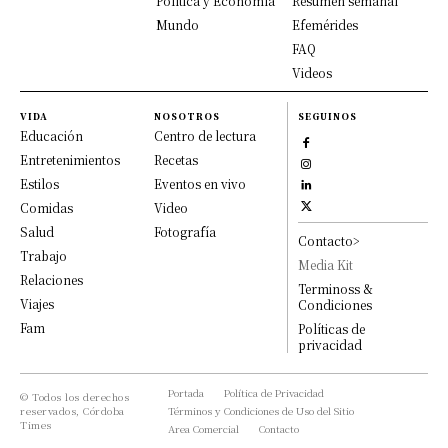
Política y Economía
Resumen semanal
Mundo
Efemérides
FAQ
Videos
VIDA
NOSOTROS
SEGUINOS
Educación
Centro de lectura
Entretenimientos
Recetas
Estilos
Eventos en vivo
Comidas
Video
Salud
Fotografía
Contacto>
Trabajo
Media Kit
Relaciones
Terminoss &
Viajes
Condiciones
Fam
Políticas de
privacidad
Portada
Política de Privacidad
© Todos los derechos
reservados, Córdoba
Términos y Condiciones de Uso del Sitio
Times
Area Comercial
Contacto