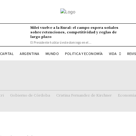
Milei vuelve a la Rural: el campo espera señales
sobre retenciones, competitividad y reglas de
largo plazo
El Presidente hablará este domingo en el...
VIDA
CAPITAL
ARGENTINA
MUNDO
POLITICA Y ECONOMÍA
REVI
ri
Gobierno de Córdoba
Cristina Fernandez de Kirchner
Economía