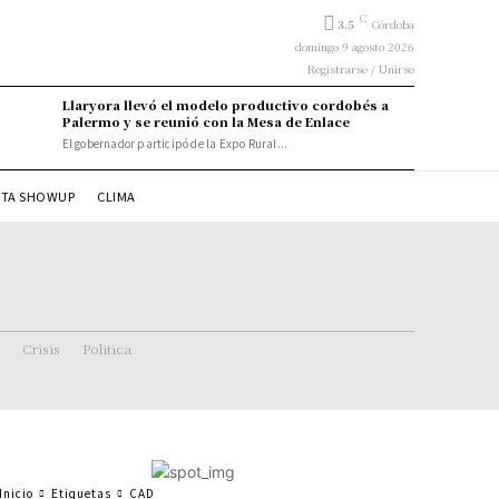
C
3.5
Córdoba
domingo 9 agosto 2026
Registrarse / Unirse
Llaryora llevó el modelo productivo cordobés a
Palermo y se reunió con la Mesa de Enlace
El gobernador participó de la Expo Rural...
STA SHOWUP
CLIMA
Crisis
Politica
Inicio
Etiquetas
CAD