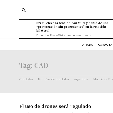
Brasil elevó la tensión con Milei y habló de una
“provocación sin precedentes” en la relación
bilateral
El canciller Mauro Vieira cuestionó con dureza...
PORTADA
CÓRDOBA 
Tag:
CAD
Córdoba
Noticias de cordoba
Argentina
Mauricio Mac
El uso de drones será regulado