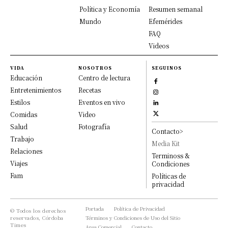
Política y Economía
Resumen semanal
Mundo
Efemérides
FAQ
Videos
VIDA
NOSOTROS
SEGUINOS
Educación
Centro de lectura
Entretenimientos
Recetas
Estilos
Eventos en vivo
Comidas
Video
Salud
Fotografía
Contacto>
Trabajo
Media Kit
Relaciones
Terminoss &
Viajes
Condiciones
Fam
Políticas de
privacidad
Portada
Política de Privacidad
© Todos los derechos
reservados, Córdoba
Términos y Condiciones de Uso del Sitio
Times
Area Comercial
Contacto