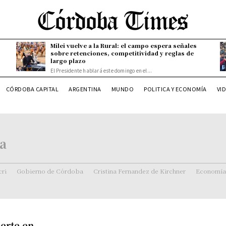
Milei vuelve a la Rural: el campo espera señales
sobre retenciones, competitividad y reglas de
largo plazo
El Presidente hablará este domingo en el...
CÓRDOBA CAPITAL
ARGENTINA
MUNDO
POLITICA Y ECONOMÍA
VI
a
ri
Gobierno de Córdoba
Cristina Fernandez de Kirchner
Economía
uerte en