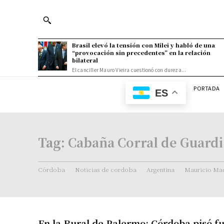
Brasil elevó la tensión con Milei y habló de una
“provocación sin precedentes” en la relación
bilateral
El canciller Mauro Vieira cuestionó con dureza...
PORTADA
ES
Tag:
Cabaña Corral de Guardi
Córdoba
Noticias de cordoba
Argentina
Mauricio Mac
En la Rural de Palermo: Córdoba pisó f