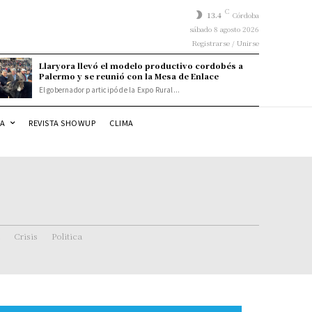
C
13.4
Córdoba
sábado 8 agosto 2026
Registrarse / Unirse
Llaryora llevó el modelo productivo cordobés a
Palermo y se reunió con la Mesa de Enlace
El gobernador participó de la Expo Rural...
DA
REVISTA SHOWUP
CLIMA
Crisis
Politica