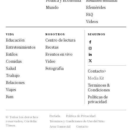
Política y Economía
Resumen semanal
Mundo
Efemérides
FAQ
Videos
VIDA
NOSOTROS
SEGUINOS
Educación
Centro de lectura
Entretenimientos
Recetas
Estilos
Eventos en vivo
Comidas
Video
Salud
Fotografía
Contacto>
Trabajo
Media Kit
Relaciones
Terminoss &
Viajes
Condiciones
Fam
Políticas de
privacidad
Portada
Política de Privacidad
© Todos los derechos
reservados, Córdoba
Términos y Condiciones de Uso del Sitio
Times
Area Comercial
Contacto