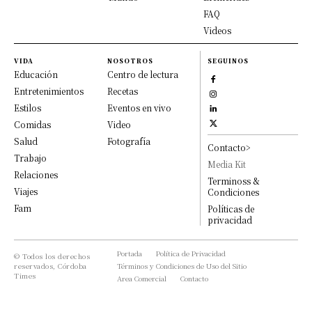
FAQ
Videos
VIDA
NOSOTROS
SEGUINOS
Educación
Centro de lectura
Entretenimientos
Recetas
Estilos
Eventos en vivo
Comidas
Video
Salud
Fotografía
Contacto>
Trabajo
Media Kit
Relaciones
Terminoss &
Viajes
Condiciones
Fam
Políticas de
privacidad
Portada
Política de Privacidad
© Todos los derechos
reservados, Córdoba
Términos y Condiciones de Uso del Sitio
Times
Area Comercial
Contacto