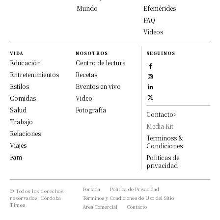
Mundo
Efemérides
FAQ
Videos
VIDA
NOSOTROS
SEGUINOS
Educación
Centro de lectura
Entretenimientos
Recetas
Estilos
Eventos en vivo
Comidas
Video
Salud
Fotografía
Contacto>
Trabajo
Media Kit
Relaciones
Terminoss &
Viajes
Condiciones
Fam
Políticas de
privacidad
Portada
Política de Privacidad
© Todos los derechos
reservados, Córdoba
Términos y Condiciones de Uso del Sitio
Times
Area Comercial
Contacto