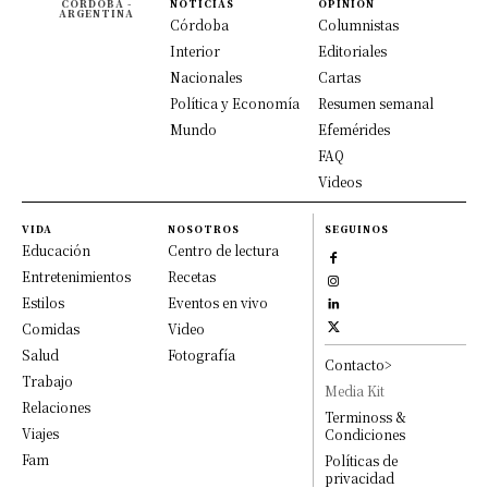
CÓRDOBA -
NOTICIAS
OPINION
ARGENTINA
Córdoba
Columnistas
Interior
Editoriales
Nacionales
Cartas
Política y Economía
Resumen semanal
Mundo
Efemérides
FAQ
Videos
VIDA
NOSOTROS
SEGUINOS
Educación
Centro de lectura
Entretenimientos
Recetas
Estilos
Eventos en vivo
Comidas
Video
Salud
Fotografía
Contacto>
Trabajo
Media Kit
Relaciones
Terminoss &
Viajes
Condiciones
Fam
Políticas de
privacidad