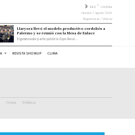
C
14.1
Córdoba
viernes 7 agosto 2026
Registrarse / Unirse
Llaryora llevó el modelo productivo cordobés a
Palermo y se reunió con la Mesa de Enlace
El gobernador participó de la Expo Rural...
DA
REVISTA SHOWUP
CLIMA
Crisis
Politica