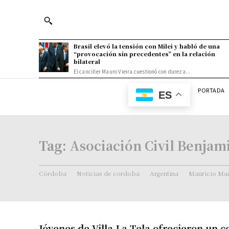
Brasil elevó la tensión con Milei y habló de una
“provocación sin precedentes” en la relación
bilateral
El canciller Mauro Vieira cuestionó con dureza...
PORTADA
ES
Tag:
Asociación Civil Benjam
Córdoba
Noticias de cordoba
Argentina
Mauricio Mac
Jóvenes de Villa La Tela ofrecieron un c