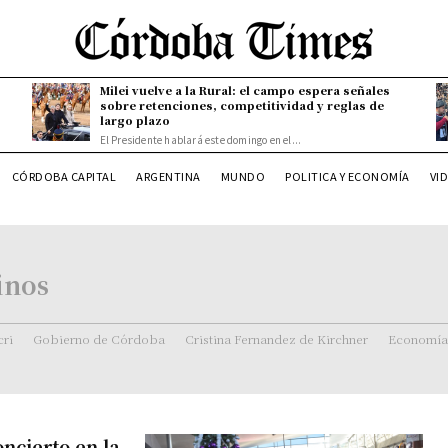
Milei vuelve a la Rural: el campo espera señales
sobre retenciones, competitividad y reglas de
largo plazo
El Presidente hablará este domingo en el...
CÓRDOBA CAPITAL
ARGENTINA
MUNDO
POLITICA Y ECONOMÍA
VI
inos
ri
Gobierno de Córdoba
Cristina Fernandez de Kirchner
Economía
oncierto en la