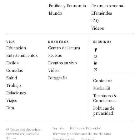
Política y Economía
Resumen semanal
Mundo
Efemérides
FAQ
Videos
VIDA
NOSOTROS
SEGUINOS
Educación
Centro de lectura
Entretenimientos
Recetas
Estilos
Eventos en vivo
Comidas
Video
Salud
Fotografía
Contacto>
Trabajo
Media Kit
Relaciones
Terminoss &
Viajes
Condiciones
Fam
Políticas de
privacidad
Portada
Política de Privacidad
© Todos los derechos
reservados, Córdoba
Términos y Condiciones de Uso del Sitio
Times
Area Comercial
Contacto