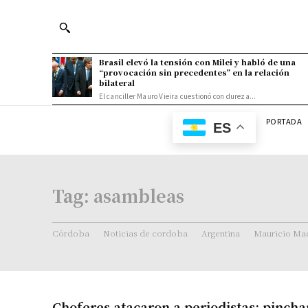
Brasil elevó la tensión con Milei y habló de una
“provocación sin precedentes” en la relación
bilateral
El canciller Mauro Vieira cuestionó con dureza...
PORTADA
ES
Tag:
asambleas
Córdoba
Noticias de cordoba
Argentina
Mauricio Mac
Choferes atacaron a periodistas: pincha