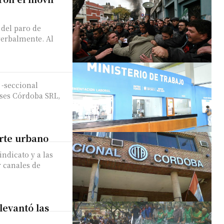
 del paro de
verbalmente. Al
 -seccional
uses Córdoba SRL,
rte urbano
ndicato y a las
r canales de
levantó las