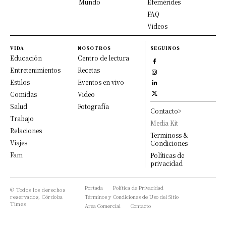
Mundo
Efemérides
FAQ
Videos
VIDA
NOSOTROS
SEGUINOS
Educación
Centro de lectura
Entretenimientos
Recetas
Estilos
Eventos en vivo
Comidas
Video
Salud
Fotografía
Contacto>
Trabajo
Media Kit
Relaciones
Terminoss &
Viajes
Condiciones
Fam
Políticas de
privacidad
Portada
Política de Privacidad
© Todos los derechos
reservados, Córdoba
Términos y Condiciones de Uso del Sitio
Times
Area Comercial
Contacto