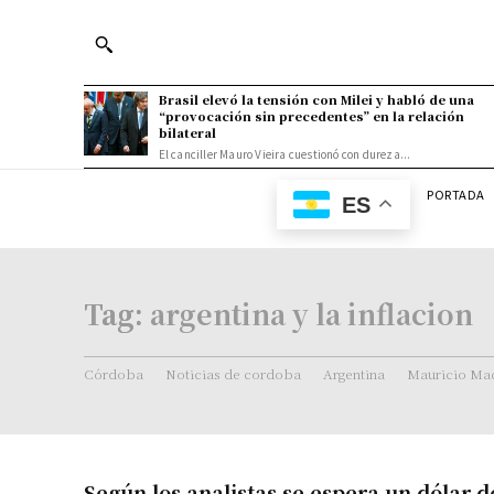
Brasil elevó la tensión con Milei y habló de una
“provocación sin precedentes” en la relación
bilateral
El canciller Mauro Vieira cuestionó con dureza...
PORTADA
ES
Tag:
argentina y la inflacion
Córdoba
Noticias de cordoba
Argentina
Mauricio Mac
Según los analistas se espera un dólar d