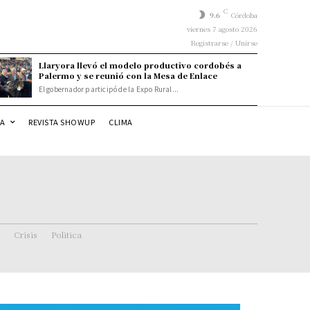
C
9.6
Córdoba
viernes 7 agosto 2026
Registrarse / Unirse
Llaryora llevó el modelo productivo cordobés a
Palermo y se reunió con la Mesa de Enlace
El gobernador participó de la Expo Rural...
DA
REVISTA SHOWUP
CLIMA
Crisis
Politica