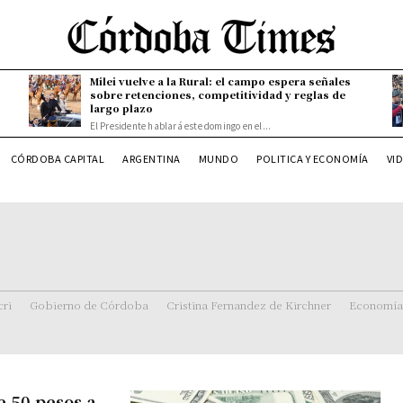
Milei vuelve a la Rural: el campo espera señales
sobre retenciones, competitividad y reglas de
largo plazo
El Presidente hablará este domingo en el...
CÓRDOBA CAPITAL
ARGENTINA
MUNDO
POLITICA Y ECONOMÍA
VI
ri
Gobierno de Córdoba
Cristina Fernandez de Kirchner
Economía
e 50 pesos a