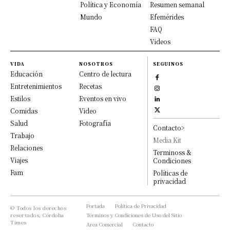
Política y Economía
Resumen semanal
Mundo
Efemérides
FAQ
Videos
VIDA
NOSOTROS
SEGUINOS
Educación
Centro de lectura
Entretenimientos
Recetas
Estilos
Eventos en vivo
Comidas
Video
Salud
Fotografía
Contacto>
Trabajo
Media Kit
Relaciones
Terminoss &
Viajes
Condiciones
Fam
Políticas de
privacidad
Portada
Política de Privacidad
© Todos los derechos
reservados, Córdoba
Términos y Condiciones de Uso del Sitio
Times
Area Comercial
Contacto