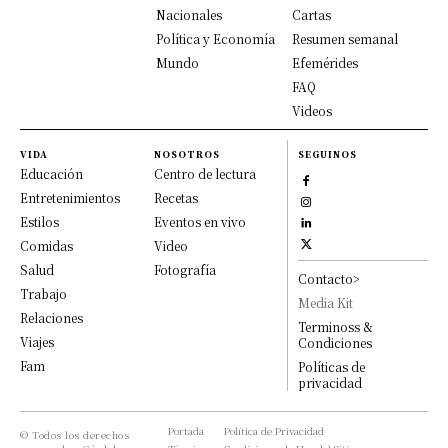
Nacionales
Cartas
Política y Economía
Resumen semanal
Mundo
Efemérides
FAQ
Videos
VIDA
NOSOTROS
SEGUINOS
Educación
Centro de lectura
Entretenimientos
Recetas
Estilos
Eventos en vivo
Comidas
Video
Salud
Fotografía
Contacto>
Trabajo
Media Kit
Relaciones
Terminoss &
Viajes
Condiciones
Fam
Políticas de
privacidad
Portada
Política de Privacidad
© Todos los derechos