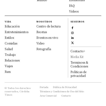
FAQ
Videos
VIDA
NOSOTROS
SEGUINOS
Educación
Centro de lectura
Entretenimientos
Recetas
Estilos
Eventos en vivo
Comidas
Video
Salud
Fotografía
Contacto>
Trabajo
Media Kit
Relaciones
Terminoss &
Viajes
Condiciones
Fam
Políticas de
privacidad
Portada
Política de Privacidad
© Todos los derechos
reservados, Córdoba
Términos y Condiciones de Uso del Sitio
Times
Area Comercial
Contacto