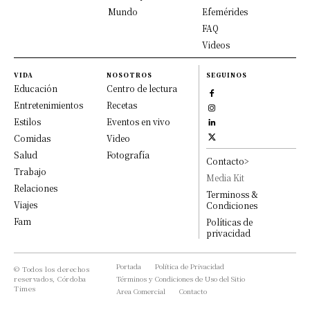
Mundo
Efemérides
FAQ
Videos
VIDA
NOSOTROS
SEGUINOS
Educación
Centro de lectura
Entretenimientos
Recetas
Estilos
Eventos en vivo
Comidas
Video
Salud
Fotografía
Contacto>
Trabajo
Media Kit
Relaciones
Terminoss &
Viajes
Condiciones
Fam
Políticas de
privacidad
Portada
Política de Privacidad
© Todos los derechos
reservados, Córdoba
Términos y Condiciones de Uso del Sitio
Times
Area Comercial
Contacto