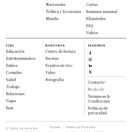
Nacionales
Cartas
Política y Economía
Resumen semanal
Mundo
Efemérides
FAQ
Videos
VIDA
NOSOTROS
SEGUINOS
Educación
Centro de lectura
Entretenimientos
Recetas
Estilos
Eventos en vivo
Comidas
Video
Salud
Fotografía
Contacto>
Trabajo
Media Kit
Relaciones
Terminoss &
Viajes
Condiciones
Fam
Políticas de
privacidad
Portada
Política de Privacidad
© Todos los derechos