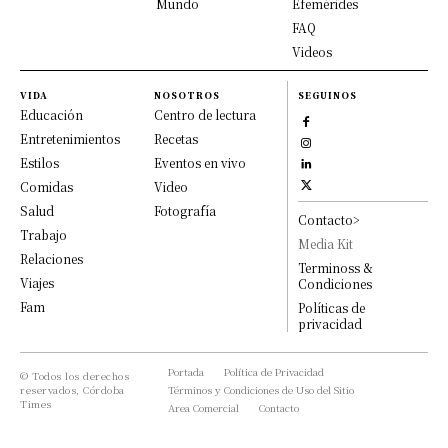
Mundo
Efemérides
FAQ
Videos
VIDA
NOSOTROS
SEGUINOS
Educación
Centro de lectura
Entretenimientos
Recetas
Estilos
Eventos en vivo
Comidas
Video
Salud
Fotografía
Contacto>
Trabajo
Media Kit
Relaciones
Terminoss &
Viajes
Condiciones
Fam
Políticas de
privacidad
Portada
Política de Privacidad
© Todos los derechos
reservados, Córdoba
Términos y Condiciones de Uso del Sitio
Times
Area Comercial
Contacto