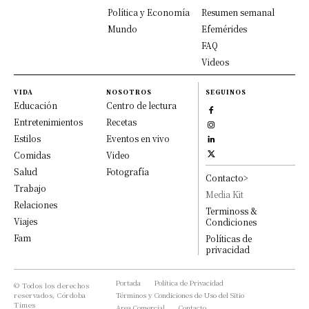
Política y Economía
Resumen semanal
Mundo
Efemérides
FAQ
Videos
VIDA
NOSOTROS
SEGUINOS
Educación
Centro de lectura
Entretenimientos
Recetas
Estilos
Eventos en vivo
Comidas
Video
Salud
Fotografía
Contacto>
Trabajo
Media Kit
Relaciones
Terminoss &
Viajes
Condiciones
Fam
Políticas de
privacidad
Portada
Política de Privacidad
© Todos los derechos
reservados, Córdoba
Términos y Condiciones de Uso del Sitio
Times
Area Comercial
Contacto