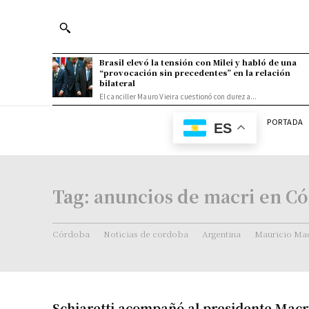
Brasil elevó la tensión con Milei y habló de una
“provocación sin precedentes” en la relación
bilateral
El canciller Mauro Vieira cuestionó con dureza...
PORTADA
ES
Tag:
anuncios de macri en C
Córdoba
Noticias de cordoba
Argentina
Mauricio Mac
Schiaretti acompañó al presidente Macr