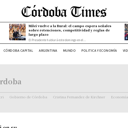
Milei vuelve a la Rural: el campo espera señales
sobre retenciones, competitividad y reglas de
largo plazo
El Presidente hablará este domingo en el...
CÓRDOBA CAPITAL
ARGENTINA
MUNDO
POLITICA Y ECONOMÍA
VI
órdoba
ri
Gobierno de Córdoba
Cristina Fernandez de Kirchner
Economía
i en su