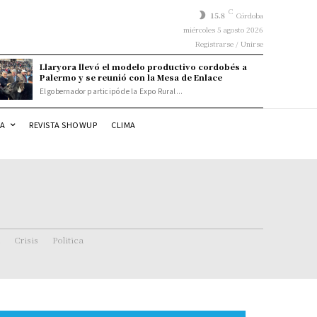
C
15.8
Córdoba
miércoles 5 agosto 2026
Registrarse / Unirse
Llaryora llevó el modelo productivo cordobés a
Palermo y se reunió con la Mesa de Enlace
El gobernador participó de la Expo Rural...
DA
REVISTA SHOWUP
CLIMA
Crisis
Politica