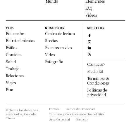
Mundo
Efemérides
FAQ
Videos
VIDA
NOSOTROS
SEGUINOS
Educación
Centro de lectura
Entretenimientos
Recetas
Estilos
Eventos en vivo
Comidas
Video
Salud
Fotografía
Contacto>
Trabajo
Media Kit
Relaciones
Terminoss &
Viajes
Condiciones
Fam
Políticas de
privacidad
Portada
Política de Privacidad
© Todos los derechos
reservados, Córdoba
Términos y Condiciones de Uso del Sitio
Times
Area Comercial
Contacto