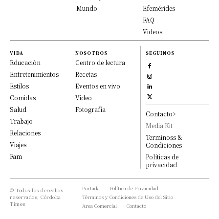
Mundo
Efemérides
FAQ
Videos
VIDA
NOSOTROS
SEGUINOS
Educación
Centro de lectura
Entretenimientos
Recetas
Estilos
Eventos en vivo
Comidas
Video
Salud
Fotografía
Contacto>
Trabajo
Media Kit
Relaciones
Terminoss &
Viajes
Condiciones
Fam
Políticas de
privacidad
Portada
Política de Privacidad
© Todos los derechos
reservados, Córdoba
Términos y Condiciones de Uso del Sitio
Times
Area Comercial
Contacto