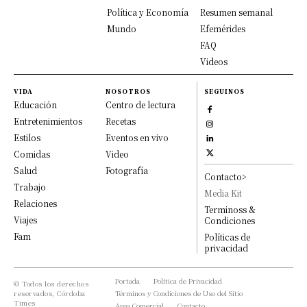
Política y Economía
Resumen semanal
Mundo
Efemérides
FAQ
Videos
VIDA
NOSOTROS
SEGUINOS
Educación
Centro de lectura
Entretenimientos
Recetas
Estilos
Eventos en vivo
Comidas
Video
Salud
Fotografía
Contacto>
Trabajo
Media Kit
Relaciones
Terminoss &
Viajes
Condiciones
Fam
Políticas de
privacidad
Portada
Política de Privacidad
© Todos los derechos
reservados, Córdoba
Términos y Condiciones de Uso del Sitio
Times
Area Comercial
Contacto