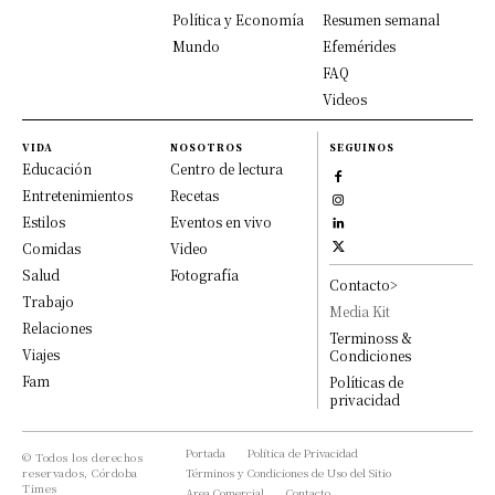
Política y Economía
Resumen semanal
Mundo
Efemérides
FAQ
Videos
VIDA
NOSOTROS
SEGUINOS
Educación
Centro de lectura
Entretenimientos
Recetas
Estilos
Eventos en vivo
Comidas
Video
Salud
Fotografía
Contacto>
Trabajo
Media Kit
Relaciones
Terminoss &
Viajes
Condiciones
Fam
Políticas de
privacidad
Portada
Política de Privacidad
© Todos los derechos
reservados, Córdoba
Términos y Condiciones de Uso del Sitio
Times
Area Comercial
Contacto