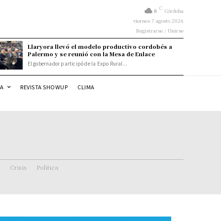
C
8
Córdoba
viernes 7 agosto 2026
Registrarse / Unirse
Llaryora llevó el modelo productivo cordobés a
Palermo y se reunió con la Mesa de Enlace
El gobernador participó de la Expo Rural...
DA
REVISTA SHOWUP
CLIMA
Crisis
Politica