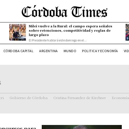
Milei vuelve a la Rural: el campo espera señales
sobre retenciones, competitividad y reglas de
largo plazo
El Presidente hablará este domingo en el...
CÓRDOBA CAPITAL
ARGENTINA
MUNDO
POLITICA Y ECONOMÍA
VI
s
ri
Gobierno de Córdoba
Cristina Fernandez de Kirchner
Economía
oncursos para