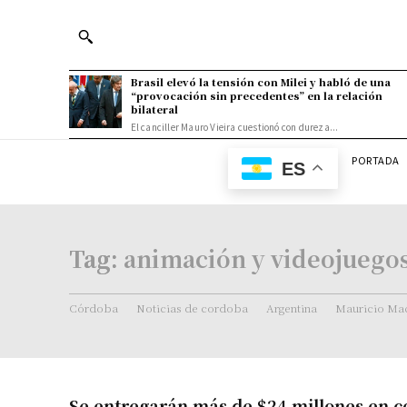
Brasil elevó la tensión con Milei y habló de una
“provocación sin precedentes” en la relación
bilateral
El canciller Mauro Vieira cuestionó con dureza...
PORTADA
ES
Tag:
animación y videojuego
Córdoba
Noticias de cordoba
Argentina
Mauricio Mac
Se entregarán más de $24 millones en c